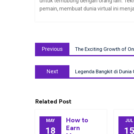
untuk terhubung dengan orang lain. Te
pemain, membuat dunia virtual ini menja
Post
Previous
navigation
Previous
The Exciting Growth of O
post:
Next
Next
Legenda Bangkit di Dunia
post:
Related Post
How to
MAY
JUL
Earn
18
1