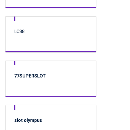
LC88
77SUPERSLOT
slot olympus